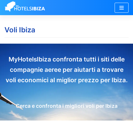
Vai
al
Voli Ibiza
contenuto
MyHotelsIbiza confronta tutti i siti delle
compagnie aeree per aiutarti a trovare
voli economici al miglior prezzo per Ibiza.
Cerca e confronta i migliori voli per Ibiza