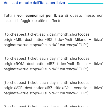
Voli last minute dall'italia per Ibiza
Tutti i
voli economici per Ibiza
di questo mese, non
lasciarti sfuggire le ultime offerte.
[tp_cheapest_ticket_each_day_month_shortcodes
origin=MIL destination=IBZ title=”Voli Milano – Ibiza”
paginate=true stops=0 subid=”” currency=”EUR”]
[tp_cheapest_ticket_each_day_month_shortcodes
origin=ROM destination=IBZ title=”Voli Roma – Ibiza”
paginate=true stops=0 subid=”” currency=”EUR”]
[tp_cheapest_ticket_each_day_month_shortcodes
origin=VCE destination=IBZ title=”Voli Venezia – Ibiza”
paginate=true stops=0 subid=”” currency=”EUR”]
[tp_cheapest_ticket_each_day_month_shortcodes