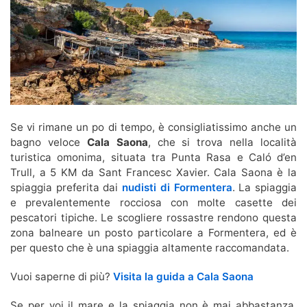
Se vi rimane un po di tempo, è consigliatissimo anche un
bagno veloce
Cala Saona
, che si trova nella località
turistica omonima, situata tra Punta Rasa e Caló d’en
Trull, a 5 KM da Sant Francesc Xavier. Cala Saona è la
spiaggia preferita dai
nudisti di Formentera
. La spiaggia
e prevalentemente rocciosa con molte casette dei
pescatori tipiche. Le scogliere rossastre rendono questa
zona balneare un posto particolare a Formentera, ed è
per questo che è una spiaggia altamente raccomandata.
Vuoi saperne di più?
Visita la guida a Cala Saona
Se per voi il mare e la spiaggia non è mai abbastanza,