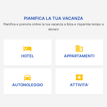
PIANIFICA LA TUA VACANZA
Pianifica e prenota online la tua vacanza a Ibiza e risparmia tempo e
denaro
hotel
domain
HOTEL
APPARTAMENTI
directions_car
local_activity
AUTONOLEGGIO
ATTIVITA'