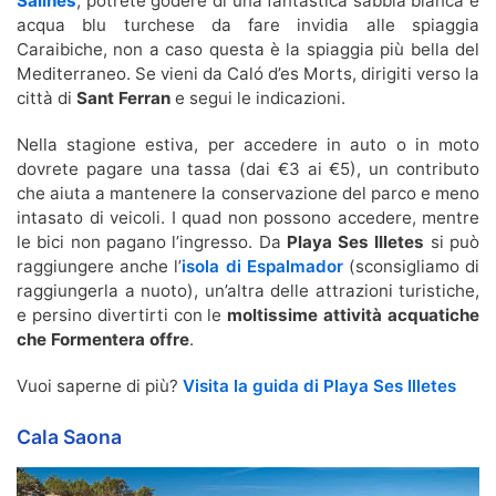
Salines
, potrete godere di una fantastica sabbia bianca e
acqua blu turchese da fare invidia alle spiaggia
Caraibiche, non a caso questa è la spiaggia più bella del
Mediterraneo. Se vieni da Caló d’es Morts, dirigiti verso la
città di
Sant Ferran
e segui le indicazioni.
Nella stagione estiva, per accedere in auto o in moto
dovrete pagare una tassa (dai €3 ai €5), un contributo
che aiuta a mantenere la conservazione del parco e meno
intasato di veicoli. I quad non possono accedere, mentre
le bici non pagano l’ingresso. Da
Playa Ses Illetes
si può
raggiungere anche l’
isola di Espalmador
(sconsigliamo di
raggiungerla a nuoto), un’altra delle attrazioni turistiche,
e persino divertirti con le
moltissime attività acquatiche
che Formentera offre
.
Vuoi saperne di più?
Visita la guida di Playa Ses Illetes
Cala Saona