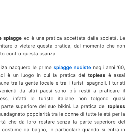
le spiagge
ed è una pratica accettata dalla società. Le
imitare o vietare questa pratica, dal momento che non
ieto contro questa usanza.
biza nacquero le prime
spiagge nudiste
negli anni ’60,
ndi è un luogo in cui la pratica del
topless
è assai
ne tra la gente locale e tra i turisti spagnoli. I turisti
venienti da altri paesi sono più restii a praticare il
less, infatti le turiste italiane non tolgono quasi
 parte superiore del suo bikini. La pratica del
topless
uadagnato popolarità tra le donne di tutte le età per la
ertà che dà loro restare senza la parte superiore del
o costume da bagno, in particolare quando si entra in