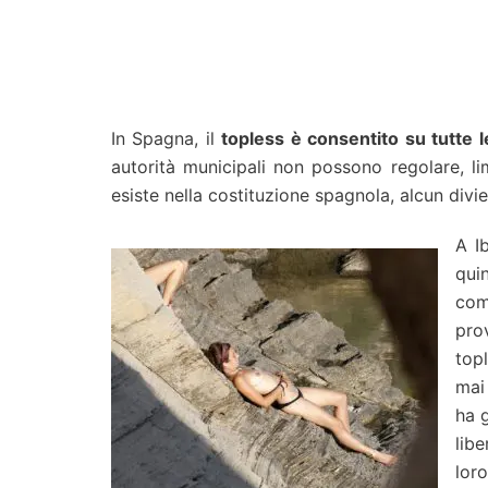
In Spagna, il
topless è consentito su tutte 
autorità municipali non possono regolare, l
esiste nella costituzione spagnola, alcun div
A I
qui
comu
pro
top
mai
ha g
lib
lor