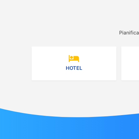
Pianific
hotel
HOTEL