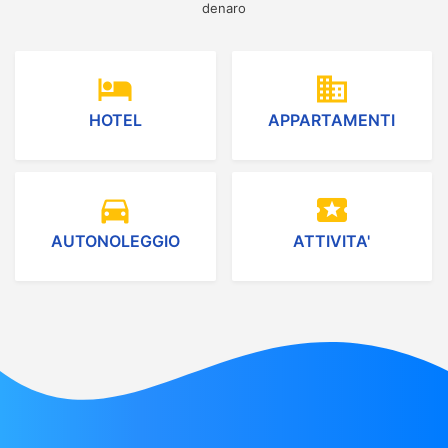
denaro
hotel
domain
HOTEL
APPARTAMENTI
directions_car
local_activity
AUTONOLEGGIO
ATTIVITA'