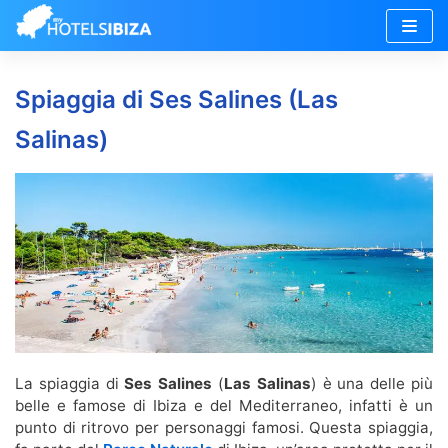
Vai
al
Spiaggia di Ses Salines (Las
contenuto
Salinas)
La spiaggia di
Ses Salines
(
Las Salinas
) è una delle più
belle e famose di Ibiza e del Mediterraneo, infatti è un
punto di ritrovo per personaggi famosi. Questa spiaggia,