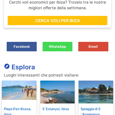
Cerchi voli economici per Ibiza? Trovalo tra le nostre
migliori offerte della settimana.
CERCA VOLI PER IBIZA
Facebook
WhatsApp
Email
explore
Esplora
Luoghi interessanti che potresti visitare:
Playa D’en Bossa,
S´Estanyol, Ibiza
Spiaggia di S
Ibiza
´Argamassa