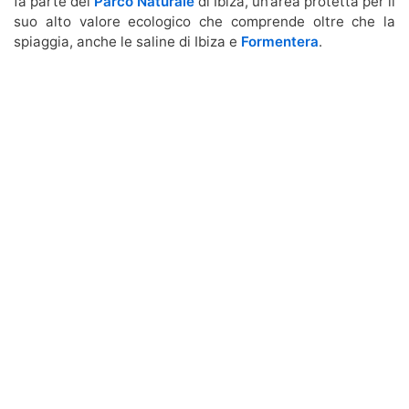
fa parte del
Parco Naturale
di Ibiza, un’area protetta per il
suo alto valore ecologico che comprende oltre che la
spiaggia, anche le saline di Ibiza e
Formentera
.