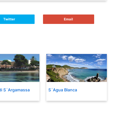
Twitter
Email
 di S´Argamassa
S´Agua Blanca