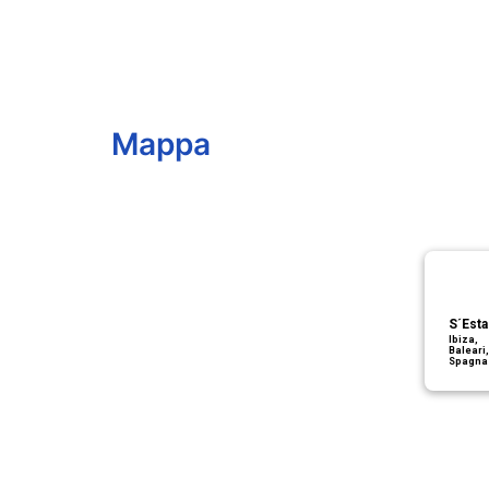
Mappa
S´Esta
Ibiza,
Baleari,
Spagna