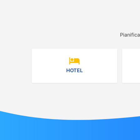
Pianific
hotel
HOTEL