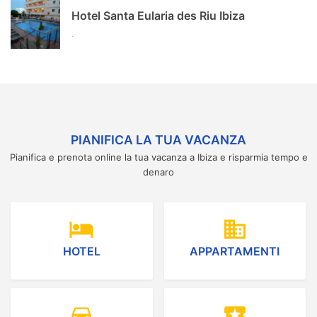
Hotel Santa Eularia des Riu Ibiza
.
PIANIFICA LA TUA VACANZA
Pianifica e prenota online la tua vacanza a Ibiza e risparmia tempo e
denaro
hotel
domain
HOTEL
APPARTAMENTI
directions_car
local_activity