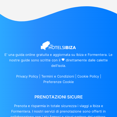
E' una guida online gratuita e aggiornata su Ibiza e Formentera. Le
nostre guide sono scritte con il
favorite
direttamente dalle calette
dell'isola.
Privacy Policy
|
Termini e Condizioni
|
Cookie Policy
|
Preferenze Cookie
PRENOTAZIONI SICURE
Prenota e risparmia in totale sicurezza i viaggi a Ibiza e
Formentera. I nostri servizi di prenotazione sono offerti in
collaborazione con i piu famosi e sicuri partner del settore.