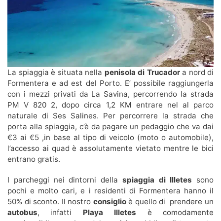
La spiaggia è situata nella
penisola di Trucador
a nord di
Formentera e ad est del Porto. E’ possibile raggiungerla
con i mezzi privati da La Savina, percorrendo la strada
PM V 820 2, dopo circa 1,2 KM entrare nel al parco
naturale di Ses Salines. Per percorrere la strada che
porta alla spiaggia, c’è da pagare un pedaggio che va dai
€3 ai €5 ,in base al tipo di veicolo (moto o automobile),
l’accesso ai quad è assolutamente vietato mentre le bici
entrano gratis.
I parcheggi nei dintorni della
spiaggia di Illetes
sono
pochi e molto cari, e i residenti di Formentera hanno il
50% di sconto. Il nostro
consiglio
è quello di prendere un
autobus
, infatti
Playa Illetes
è comodamente