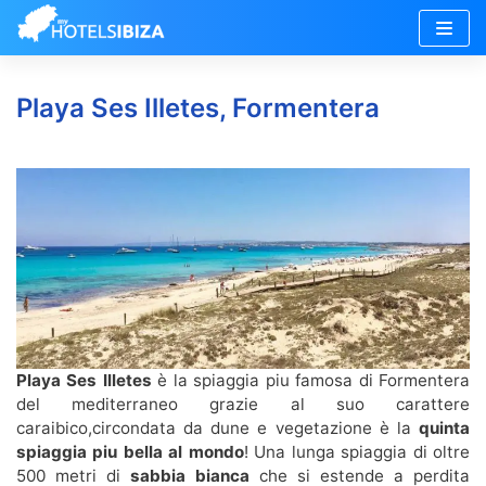
Vai
al
Playa Ses Illetes, Formentera
contenuto
Playa Ses Illetes
è la spiaggia piu famosa di Formentera
del mediterraneo grazie al suo carattere
caraibico,circondata da dune e vegetazione è la
quinta
spiaggia piu bella al mondo
! Una lunga spiaggia di oltre
500 metri di
sabbia bianca
che si estende a perdita