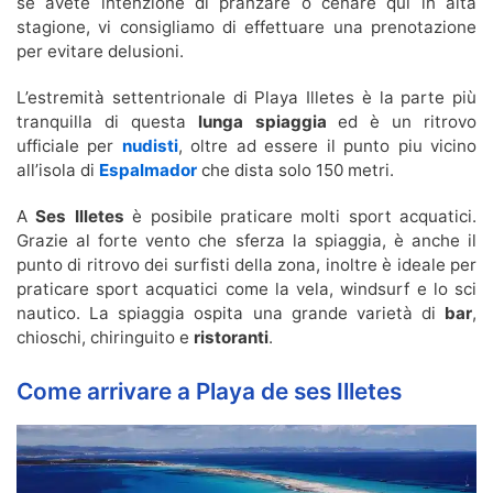
se avete intenzione di pranzare o cenare qui in alta
stagione, vi consigliamo di effettuare una prenotazione
per evitare delusioni.
L’estremità settentrionale di Playa Illetes è la parte più
tranquilla di questa
lunga spiaggia
ed è un ritrovo
ufficiale per
nudisti
, oltre ad essere il punto piu vicino
all’isola di
Espalmador
che dista solo 150 metri.
A
Ses Illetes
è posibile praticare molti sport acquatici.
Grazie al forte vento che sferza la spiaggia, è anche il
punto di ritrovo dei surfisti della zona, inoltre è ideale per
praticare sport acquatici come la vela, windsurf e lo sci
nautico. La spiaggia ospita una grande varietà di
bar
,
chioschi, chiringuito e
ristoranti
.
Come arrivare a Playa de ses Illetes