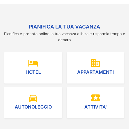
PIANIFICA LA TUA VACANZA
Pianifica e prenota online la tua vacanza a Ibiza e risparmia tempo e
denaro
hotel
domain
HOTEL
APPARTAMENTI
directions_car
local_activity
AUTONOLEGGIO
ATTIVITA'