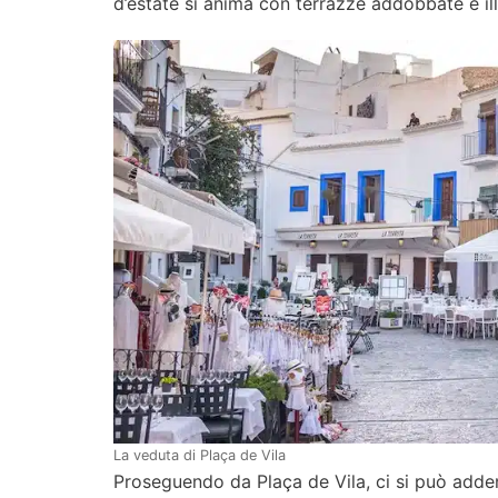
d’estate si anima con terrazze addobbate e illu
La veduta di Plaça de Vila
Proseguendo da Plaça de Vila, ci si può addent