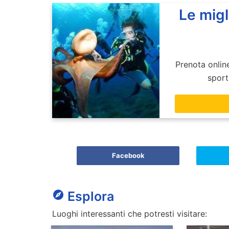
Le migl
Prenota online
sporti
Facebook
explore
Esplora
Luoghi interessanti che potresti visitare: