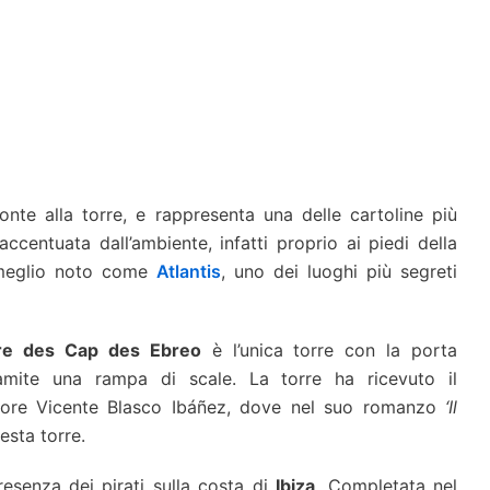
onte alla torre, e rappresenta una delle cartoline più
accentuata dall’ambiente, infatti proprio ai piedi della
 meglio noto come
Atlantis
, uno dei luoghi più segreti
re des Cap des Ebreo
è l’unica torre con la porta
tramite una rampa di scale. La torre ha ricevuto il
tore Vicente Blasco Ibáñez, dove nel suo romanzo
‘Il
esta torre.
resenza dei pirati sulla costa di
Ibiza
. Completata nel