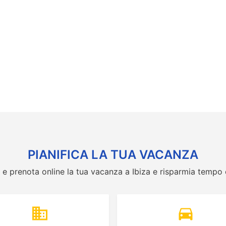
PIANIFICA LA TUA VACANZA
a e prenota online la tua vacanza a Ibiza e risparmia tempo
domain
directions_car