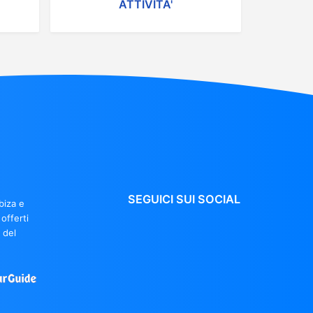
ATTIVITA'
SEGUICI SUI SOCIAL
biza e
offerti
 del