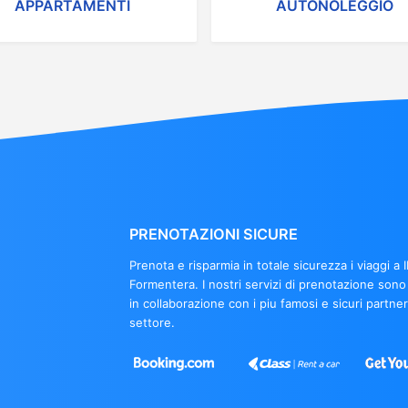
APPARTAMENTI
AUTONOLEGGIO
PRENOTAZIONI SICURE
Prenota e risparmia in totale sicurezza i viaggi a I
Formentera. I nostri servizi di prenotazione sono 
in collaborazione con i piu famosi e sicuri partner
settore.