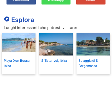
explore
Esplora
Luoghi interessanti che potresti visitare:
Playa D’en Bossa,
S´Estanyol, Ibiza
Spiaggia di S
Ibiza
´Argamassa