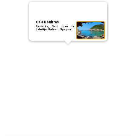
Cala Benirras
Benirràs, Sant Joan de
Labritja, Baleari, Spagna