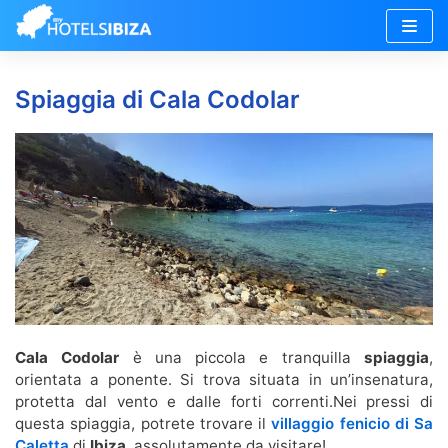
Vai
al
Spiaggia di Cala Codolar
contenuto
Cala Codolar
è una piccola e tranquilla
spiaggia
,
orientata a ponente. Si trova situata in un’insenatura,
protetta dal vento e dalle forti correnti.Nei pressi di
questa spiaggia, potrete trovare il
villaggio fenicio di Sa
Caletta
di
Ibiza
, assolutamente da visitare!