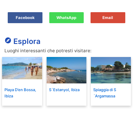
Facebook
WhatsApp
Email
explore
Esplora
Luoghi interessanti che potresti visitare:
Playa D’en Bossa,
S´Estanyol, Ibiza
Spiaggia di S
Ibiza
´Argamassa