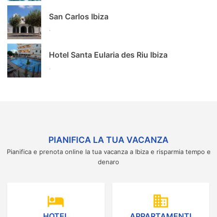
San Carlos Ibiza
.
Hotel Santa Eularia des Riu Ibiza
.
PIANIFICA LA TUA VACANZA
Pianifica e prenota online la tua vacanza a Ibiza e risparmia tempo e
denaro
hotel
domain
HOTEL
APPARTAMENTI