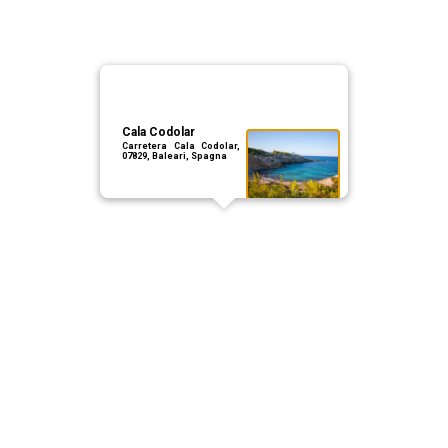
Cala Codolar
Carretera Cala Codolar,
07829, Baleari, Spagna