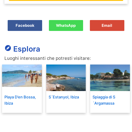
Facebook
WhatsApp
Email
explore
Esplora
Luoghi interessanti che potresti visitare:
Playa D’en Bossa,
S´Estanyol, Ibiza
Spiaggia di S
Ibiza
´Argamassa