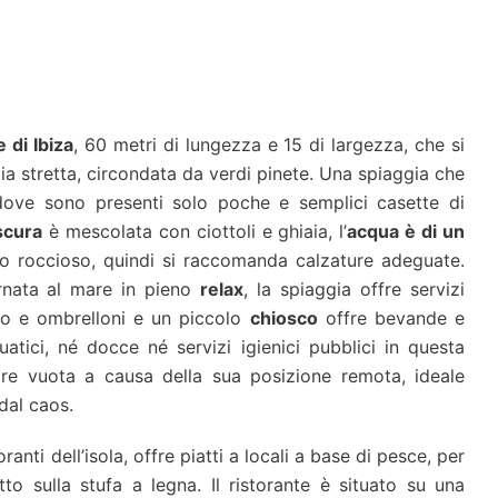
 di Ibiza
, 60 metri di lungezza e 15 di largezza, che si
baia stretta, circondata da verdi pinete. Una spiaggia che
dove sono presenti solo poche e semplici casette di
scura
è mescolata con ciottoli e ghiaia, l’
acqua è di un
o roccioso, quindi si raccomanda calzature adeguate.
ornata al mare in pieno
relax
, la spiaggia offre servizi
io e ombrelloni e un piccolo
chiosco
offre bevande e
atici, né docce né servizi igienici pubblici in questa
re vuota a causa della sua posizione remota, ideale
dal caos.
toranti dell’isola, offre piatti a locali a base di pesce, per
to sulla stufa a legna. Il ristorante è situato su una