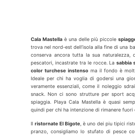
Cala Mastella
è una delle più piccole
spiagge
trova nel nord-est dell’isola alla fine di una 
conserva ancora tutta la sua naturalezza, 
pescatori, incastrate tra le rocce. La
sabbia 
color turchese instenso
ma il fondo è molt
Ideale per chi ha voglia di godersi una gi
veramente essenziali, come il noleggio sdra
snack. Non ci sono strutture per sport acqu
spiaggia. Playa Cala Mastella è quasi semp
quindi per chi ha intenzione di rimanere fuori 
Il
ristornate El Bigote
, è uno dei piu tipici ris
pranzo, consigliamo lo stufato di pesce cot