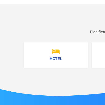
Pianific
hotel
HOTEL