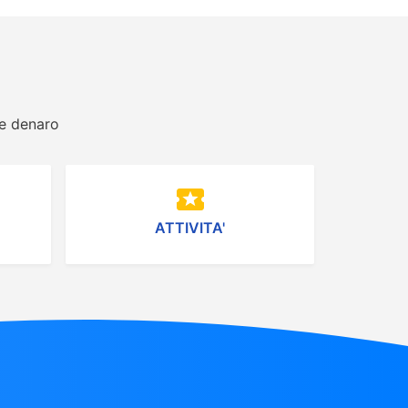
 e denaro
local_activity
ATTIVITA'