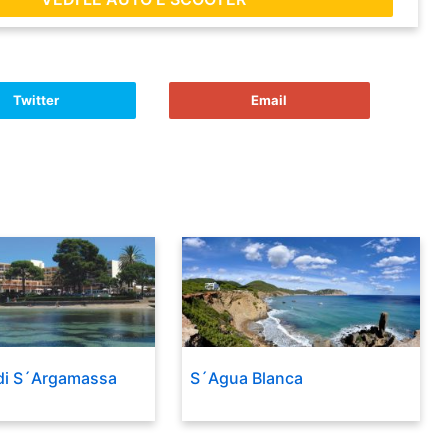
Twitter
Email
 di S´Argamassa
S´Agua Blanca