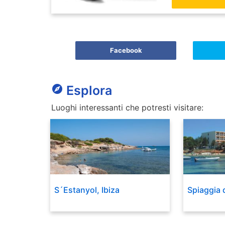
Facebook
explore
Esplora
Luoghi interessanti che potresti visitare:
S´Estanyol, Ibiza
Spiaggia