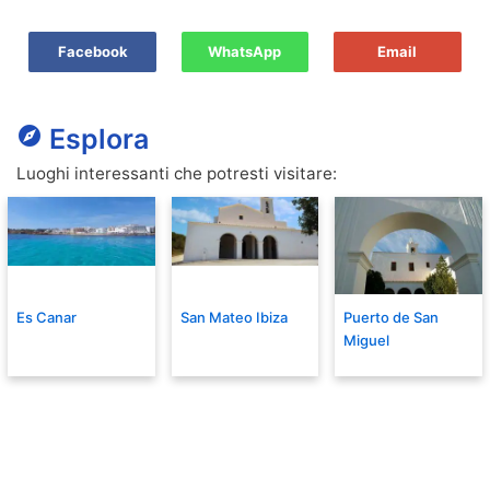
Facebook
WhatsApp
Email
explore
Esplora
Luoghi interessanti che potresti visitare:
Es Canar
San Mateo Ibiza
Puerto de San
Miguel