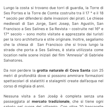
Lungo la costa si trovano due torri di guardia, la Torre di
Ses Portes e la Torre de Comte costruite tra il 17 ° e il 18
° secolo per difendersi dalle invasioni dei pirati. Le chiese
medievali di San Jorge, Sant Josep, San Agustín, San
Francisco a Ses Salines e Sa Revista – costruite nel 16° e
17° secolo – sono molto visitate e apprezzate dai turisti
per la loro architettura e stile originale. Inoltre, segaliamo
che la chiesa di San Francisco che si trova lungo la
strada che porta a Ses Salines, è stata utilizzata come
location nelle scene iniziali del film
“Amnesia”
di Gabriele
Salvatores.
Da non perdere la
grotta naturale di Cova Santa
con 25
metri di profondità dove si possono ammirare formazioni
spettacolari di stalattiti e stalagmiti create dall’acqua nel
corso di migliaia di anni.
Nessuna visita a San Josép è completa senza una
passeggiata al
mercato tradizionale
, che si tiene ogni
sabato nel cuore del villaggio. Con oltre 20 bancarelle