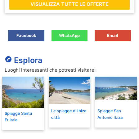
VISUALIZZA TUTTE LE OFFERTE
Facebook
WhatsApp
Email
explore
Esplora
Luoghi interessanti che potresti visitare:
Le spiagge di Ibiza
Spiagge San
Spiagge Santa
città
Antonio Ibiza
Eularia