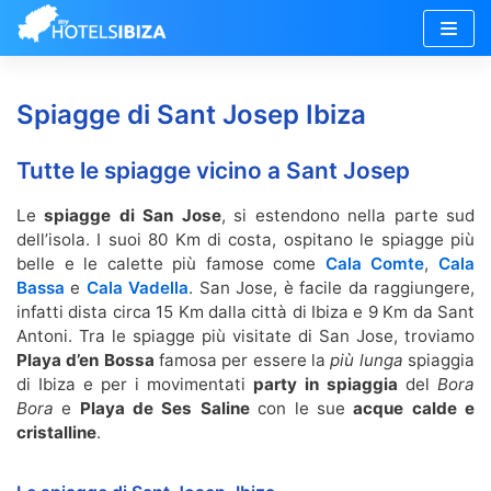
Vai
al
Spiagge di Sant Josep Ibiza
contenuto
Tutte le spiagge vicino a Sant Josep
Le
spiagge di
San Jose
, si estendono nella parte sud
dell’isola. I suoi 80 Km di costa, ospitano le spiagge più
belle e le calette più famose come
Cala Comte
,
Cala
Bassa
e
Cala Vadella
. San Jose, è facile da raggiungere,
infatti dista circa 15 Km dalla città di Ibiza e 9 Km da Sant
Antoni. Tra le spiagge più visitate di San Jose, troviamo
Playa d’en Bossa
famosa per essere la
più lunga
spiaggia
di Ibiza e per i movimentati
party in spiaggia
del
Bora
Bora
e
Playa de Ses Saline
con le sue
acque calde e
cristalline
.